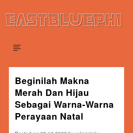
Skip
×
to
content
Situs Berita Online Mencakup Bermacam Kategori
Eastblueph1
Beginilah Makna
Merah Dan Hijau
Sebagai Warna-Warna
Perayaan Natal