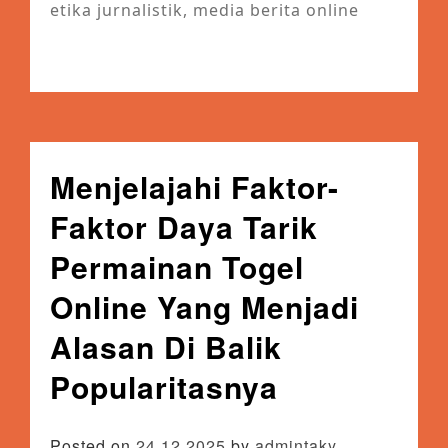
etika jurnalistik
,
media berita online
Menjelajahi Faktor-
Faktor Daya Tarik
Permainan Togel
Online Yang Menjadi
Alasan Di Balik
Popularitasnya
Posted on
24.12.2025
by
admintaky